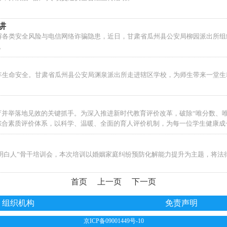
讲
解各类安全风险与电信网络诈骗隐患，近日，甘肃省瓜州县公安局柳园派出所组
。
年生命安全。甘肃省瓜州县公安局渊泉派出所走进辖区学校，为师生带来一堂生
育并举落地见效的关键抓手。为深入推进新时代教育评价改革，破除“唯分数、
综合素质评价体系，以科学、温暖、全面的育人评价机制，为每一位学生健康成
律明白人”骨干培训会，本次培训以婚姻家庭纠纷预防化解能力提升为主题，将
首页
上一页
下一页
组织机构
免责声明
京ICP备09001449号-10