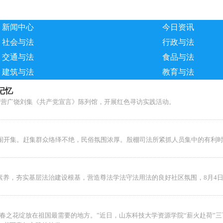
新闻中心
今日资讯
社会与法
行政与法
交通与法
食品与法
建筑与法
教育与法
记忆
东营广饶刘集《共产党宣言》陈列馆，开展红色寻访实践活动。
热闹开集。赶集群众络绎不绝，民俗氛围浓厚。殷棚司法所紧抓人员集中的有利
素养，夯实基层法治建设根基，营造尊法学法守法用法的良好社区氛围，8月4
春之花绽放在祖国最需要的地方。”近日，山东科技大学资源学院“薪火赴荷”