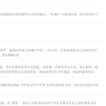
孜勒都瓦村依托新时代文明实践站、“红领巾”小课堂阵地，组织村内中小
有序、畅通的高速公路通行环境。7月29日，甘肃省酒泉市公安局交管支
，悬挂横幅2条。
德、笃行向善的深厚文化底蕴，滋养着一方教育生生不息、薪火相传。毗
，学校深度挖掘文庙文脉资源、系统梳理百年办学底蕴，创新构建系统化、
假期安全防线·守护返乡学子平安”专题安全宣讲活动，面向村内返乡学生
问题，村“两委”、驻村工作队组织村内小学生开展学生自主领学课本互助