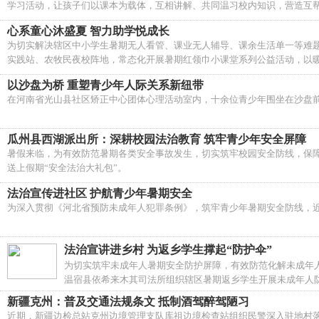
学习活动，让孩子们以课本为载体，互相讲解、共同温习校内知识，营造互
心系童心沐盛夏 智力助学悦成长
为切实解决辖区中小学生暑期无人看管、课业无人辅导、课余生活单一等难
实践站、农牧民夜校阵地，常态化开展暑期红领巾小课堂系列公益活动，以
以沙盘为桥 重塑青少年人际关系新纽带
在河南省光山县社区矫正中心团体心理活动室内，十余位青少年围坐在沙盘前
瓜州县西湖派出所：深耕校园法治教育 筑牢青少年安全屏障
暑假来临，为有效防范暑期各类安全事故发生，切实筑牢校园安全防线，保
送上假期“安全法治大礼包”。
法治宣传进社区 护航青少年暑期安全
为深入贯彻《河北省预防未成年人犯罪条例》，筑牢青少年暑期安全防线，
法治宣讲进乡村 为返乡学生撑起“防护伞”
为切实筑牢未成年人暑期安全防护屏障，有效防范化解未成年
温宿县依希来木其司法所组织辖区暑期返乡学生开展未成年人
新疆克州：普及交通法规条文 抵制酒驾醉驾陋习
近期，新疆边检总站克州边境管理支队库祖边境检查站组织民警深入驻地村