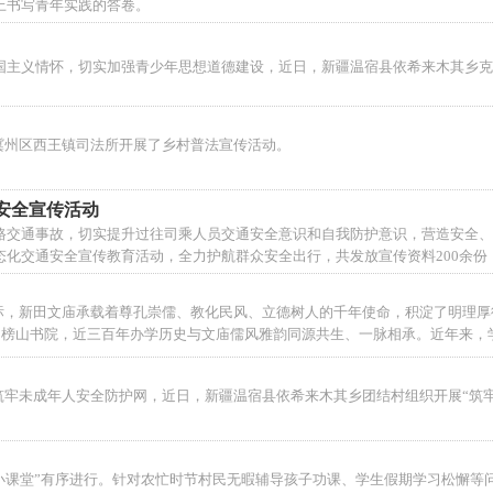
上书写青年实践的答卷。
国主义情怀，切实加强青少年思想道德建设，近日，新疆温宿县依希来木其乡克
冀州区西王镇司法所开展了乡村普法宣传活动。
安全宣传活动
路交通事故，切实提升过往司乘人员交通安全意识和自我防护意识，营造安全、
化交通安全宣传教育活动，全力护航群众安全出行，共发放宣传资料200余份
标，新田文庙承载着尊孔崇儒、教化民风、立德树人的千年使命，积淀了明理厚
创办的榜山书院，近三百年办学历史与文庙儒风雅韵同源共生、一脉相承。近年来
合，以特色文化铸魂育人，为学校高质量
牢未成年人安全防护网，近日，新疆温宿县依希来木其乡团结村组织开展“筑牢
巾小课堂”有序进行。针对农忙时节村民无暇辅导孩子功课、学生假期学习松懈等