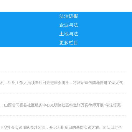
法治综报
企业与法
土地与法
更多栏目
时机，组织工作人员顶着烈日走进庙会街头，将法治宣传阵地搬进了烟火气
日，山西省闻喜县社区服务中心光明路社区特邀张万宾律师开展“学法悟宪
三下乡社会实践团队奔赴菏泽，开启为期多日的基层实践之旅。团队以红色