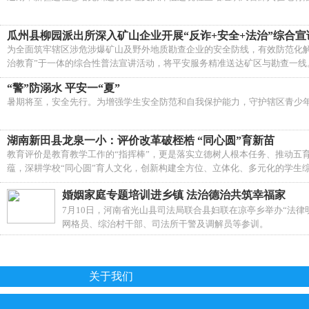
瓜州县柳园派出所深入矿山企业开展“反诈+安全+法治”综合宣
为全面筑牢辖区涉危涉爆矿山及野外地质勘查企业的安全防线，有效防范化
治教育”于一体的综合性普法宣讲活动，将平安服务精准送达矿区与勘查一线
“警”防溺水 平安一“夏”
暑期将至，安全先行。为增强学生安全防范和自我保护能力，守护辖区青少
湖南新田县龙泉一小：评价改革破桎梏 “同心圆”育新苗
教育评价是教育教学工作的“指挥棒”，更是落实立德树人根本任务、推动五
蕴，深耕学校“同心圆”育人文化，创新构建全方位、立体化、多元化的学生
婚姻家庭专题培训进乡镇 法治德治共筑幸福家
7月10日，河南省光山县司法局联合县妇联在凉亭乡举办“法
网格员、综治村干部、司法所干警及调解员等参训。
关于我们