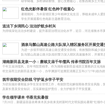
研学铸魂、乡村调研察情、爱心支教暖心，在鲁西南乡土大地
红色光影伴暑假 红色种子植童心
暑期期间，为丰富辖区青少年精神文化生活，厚植未成年人爱
学生开展观看红色电影主题教育活动。
送法下乡润民心 法治护航乡村兴
为持续深化法治乡村建设，提升基层治理法治化水平，近日，河北省衡水市
酒泉马鬃山高速公路大队深入辖区服务区开展交通
为进一步筑牢辖区高速公路交通安全防线，有效预防和减少道
队马鬃山高速公路大队组织警力深入辖区高速服务区，开展常态
湖南新田县龙泉一小：赓续文庙千年儒风 传承书院百年文脉
千年文庙润儒风，百年书院育桃李。作为湖南省新田县域崇文重教的文化地
邻文庙而立的新田县龙泉一小，办学渊源可追溯至清雍正五年(1727年)
立体化的“同心圆”校园文化育人体系，推动优秀传统文化与现代教育深度融
筑牢假期安全防线 守护返乡学子平安
为切实做好暑期返乡学生安全管理工作，有效防范化解假期各类安全风险，筑
及家长普及安全知识，压实家校监护责任，全力护航学子平安度夏。
学生领学课本 书香充实暑假
7月20日，新疆温宿县依希来木其乡依来克村新时代文明实践站暑期“红领