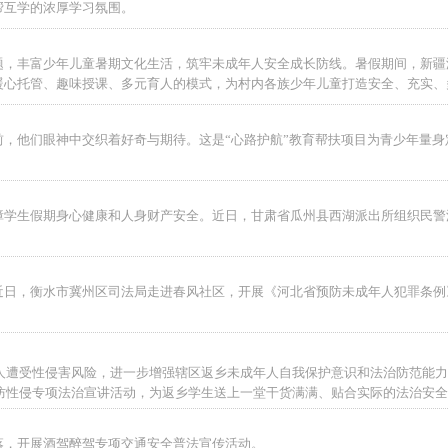
帮互学的浓厚学习氛围。
题，丰富少年儿童暑期文化生活，筑牢未成年人安全成长防线。暑假期间，新疆
暖心托管、趣味授课、多元育人的模式，为村内各族少年儿童打造安全、充实、
，他们眼神中交织着好奇与期待。这是“心路护航”教育帮扶项目为青少年量身
障学生假期身心健康和人身财产安全。近日，甘肃省瓜州县西湖派出所组织民警
近日，衡水市冀州区司法局走进春风社区，开展《河北省预防未成年人犯罪条例
人遭受性侵害风险，进一步增强辖区返乡未成年人自我保护意识和法治防范能力
防性侵专项法治宣讲活动，为返乡学生送上一堂干货满满、贴合实际的法治安全
落，开展酒驾醉驾专项交通安全普法宣传活动。