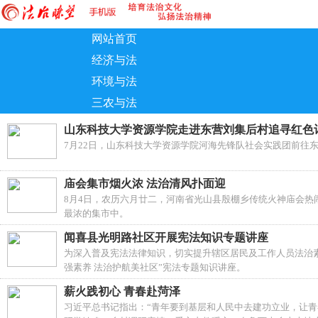
网站首页
经济与法
环境与法
三农与法
山东科技大学资源学院走进东营刘集后村追寻红色
7月22日，山东科技大学资源学院河海先锋队社会实践团前往
庙会集市烟火浓 法治清风扑面迎
8月4日，农历六月廿二，河南省光山县殷棚乡传统火神庙会
最浓的集市中。
闻喜县光明路社区开展宪法知识专题讲座
为深入普及宪法法律知识，切实提升辖区居民及工作人员法治
强素养 法治护航美社区”宪法专题知识讲座。
薪火践初心 青春赴菏泽
习近平总书记指出：“青年要到基层和人民中去建功立业，让青