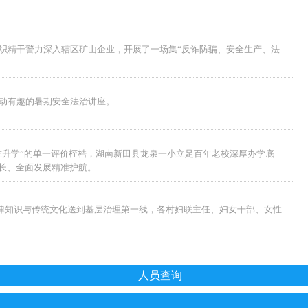
织精干警力深入辖区矿山企业，开展了一场集“反诈防骗、安全生产、法
动有趣的暑期安全法治讲座。
唯升学”的单一评价桎梏，湖南新田县龙泉一小立足百年老校深厚办学底
长、全面发展精准护航。
法律知识与传统文化送到基层治理第一线，各村妇联主任、妇女干部、女性
人员查询