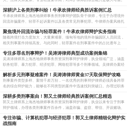
案要案的辩护中展现出深厚的专业功底和出色的辩护能力。
上海杰地律师事务所王珂主任律师长期专注于重大经济犯罪与走私案件辩
深耕沪上各类刑事纠纷！牛承欢律师经典胜诉案例汇总
护，办理过多起涉案金额数千万的大案要案，在2600万诈骗案、300万开设
牛承欢律师系上海杰地律师事务所刑事辩护团队骨干律师，专注于办理境外
赌场案、跨境走私案等重大案件中均取得了出色的辩护成果。
回流诈骗案件、轻罪不起诉案件以及各类常见刑事犯罪。牛律师办案风格扎
实细致，尤其擅长在审查逮捕阶段精准发力，多次在证据不利的情况下为当
聚焦境外回流诈骗与轻罪案件！牛承欢律师辩护实务指南
事人争取到不予批捕的结果。
随着跨境打击力度加大，大量柬埔寨、缅甸等地的境外诈骗园区人员回流，
相关刑事案件持续高发。与此同时，轻罪案件在刑事案件中的占比逐年上
升，不起诉、缓刑的适用空间不断扩大。上海杰地律师事务所牛承欢律师深
专注多罪名刑事辩护！吴涛涛律师典型成功案例集锦
耕刑事辩护领域，尤其擅长办理柬埔寨回流诈骗案件和各类轻罪不起诉案
吴涛涛律师系上海杰地律师事务所资深刑事辩护律师，执业领域广泛，涵盖
件，在审查逮捕阶段的精准辩护方面积累了丰富经验。
职务犯罪、暴力犯罪、经济犯罪、网络犯罪等多个刑事领域。吴律师办案经
验丰富、应变能力强，尤其擅长处理多罪名交叉、案情复杂的刑事案件，在
解析多元刑事疑难案件！吴涛涛律师黄金37天取保辩护攻略
黄金37天内的取保候审辩护方面成功率极高。从故意伤害不起诉到寻衅滋事
刑事案件类型多样、案情千差万别，一名优秀的刑事辩护律师必须具备跨罪
证据不足释放，从合同诈骗不予批捕到赌石诈骗缓刑，吴律师在十余个罪名
名的综合辩护能力，能够在不同类型的案件中迅速找到突破口。办理过职务
的辩护中均取得了出色成果。
侵占、故意伤害、寻衅滋事、合同诈骗、非法经营、开设赌场、介绍卖淫、
深耕多类刑事案由！郭又土律师经典胜诉案例汇总精选
妨害药品管理等十余个罪名的案件，积累了丰富的多元罪名交叉辩护经验。
郭又土律师系上海杰地律师事务所资深刑事辩护律师，执业以来专注于刑事
同时，吴律师尤其擅长把握刑事拘留后的\"黄金37天\"关键窗口期，取保候
辩护领域，办理各类刑事案件百余件，涵盖诈骗、盗窃、帮信、开设赌场、
审成功率高。
非法经营等十余个罪名。郭律师尤其擅长处理境外回流诈骗案件、经济犯罪
专注诈骗、计算机犯罪与经济犯罪！郭又土律师精细化辩护实
案件以及新型网络犯罪案件，以\"精准定性、细节制胜\"为辩护理念，多次为
战指南
当事人争取到取保候审、不予批捕、不起诉乃至无罪释放的理想结果。