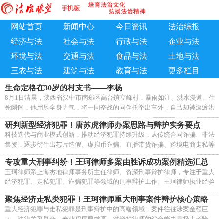
网站首页
新闻中心
今日资讯
法治综报
经济与法
社会与法
行政与法
企业与法
环境与法
交通与法
食品与法
土地与法
三农与法
建筑与法
教育与法
更多栏目
生命定格在30岁的村支书——李杨
8月1日清晨，陕西省汉中市南郑区高台镇立峰村，暴雨如注、洪水漫道。生
死瞬间，他用尽全身力气，将一同奋战的同伴托举出车外，自己却被滚滚洪
流吞没。
研判新型经济犯罪！唐苏虎律师办案思路与辩护实务要点
科技迭代与商业模式创新，推动经济犯罪持续升级，从传统合同诈骗、非法
集资，逐步衍生出芯片造假、虚拟币诈骗、直播带货诈骗、跨境电商走私等
新型业态。此类犯罪作案手段新颖，法律适用存在诸多争议。
专攻重大刑事纠纷！王珂律师多案由胜诉成功案例精选汇总
王珂律师系上海杰地律师事务所主任律师、资深刑事辩护律师，专注于重大
经济犯罪、走私犯罪、诈骗犯罪等领域的刑事辩护工作。王珂律师执业经验
丰富，办理过多起涉案金额巨大、社会影响广泛的重大刑事案件，尤其擅长
聚焦经济走私类犯罪！王珂律师重大刑事案件辩护核心策略
处理疑难复杂的经济犯罪案件和跨境走私案件。从2600万诈骗案成功取保到
重大经济犯罪与走私犯罪是刑事辩护中的高端领域，案件往往涉案金额巨
走私案不起诉，从开设赌场300万流水取保到多起缓刑判决，王珂律师在大
大、法律关系复杂、专业程度要求高，对辩护律师的综合能力是极大考验。