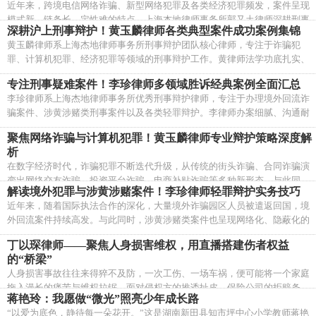
近年来，跨境电信网络诈骗、新型网络犯罪及各类经济犯罪频发，案件呈现
模式新、链条长、定性难的特点。上海杰地律师事务所郭又土律师深耕刑事
深耕沪上刑事辩护！黄玉麟律师各类典型案件成功案例集锦
辩护，主打诈骗、计算机及经济类犯罪，凭借百余件实战案例积累了一套精
黄玉麟律师系上海杰地律师事务所刑事辩护团队核心律师，专注于诈骗犯
细化、可落地的辩护方法论，尤其擅长境外回流诈骗、涉网犯罪、刑民交叉
罪、计算机犯罪、经济犯罪等领域的刑事辩护工作。黄律师法学功底扎实、
经济案件的辩护，取保候审、不起诉、轻判成功率极高。
办案思维缜密，尤其擅长从证据细节和法律定性中寻找辩护突破口，办理的
专注刑事疑难案件！李珍律师多领域胜诉经典案例全面汇总
多起案件取得了不起诉、不予批捕、取保候审、缓刑等良好效果。
李珍律师系上海杰地律师事务所优秀刑事辩护律师，专注于办理境外回流诈
骗案件、涉黄涉赌类刑事案件以及各类轻罪辩护。李律师办案细腻、沟通耐
心，尤其擅长处理当事人情绪疏导与法律辩护的结合，在协助组织卖淫、学
聚焦网络诈骗与计算机犯罪！黄玉麟律师专业辩护策略深度解
历提升诈骗等多起案件中取得了终止侦查、不起诉等出色辩护成果。
析
在数字经济时代，诈骗犯罪不断迭代升级，从传统的街头诈骗、合同诈骗演
变出网络交友诈骗、投资平台诈骗、电商补贴诈骗等多种新形态。与此同
解读境外犯罪与涉黄涉赌案件！李珍律师轻罪辩护实务技巧
时，非法获取计算机信息系统数据、提供侵入计算机信息系统程序等新型计
近年来，随着国际执法合作的深化，大量境外诈骗园区人员被遣返回国，境
算机犯罪也日益增多。上海杰地律师事务所黄玉麟律师长期专注于诈骗犯罪
外回流案件持续高发。与此同时，涉黄涉赌类案件也呈现网络化、隐蔽化的
与计算机犯罪辩护，办理了大量相关案件，在实践中总结出一套系统的辩护
新特点。上海杰地律师事务所李珍律师长期专注于境外回流案件与涉黄涉赌
方法论。
丁以琛律师——聚焦人身损害维权，用直播搭建伤者权益
案件的刑事辩护，积累了丰富的实战经验，在多起案件中取得了不起诉、终
的“桥梁”
止侦查、取保候审等良好效果。
人身损害事故往往来得猝不及防，一次工伤、一场车祸，便可能将一个家庭
拖入漫长的痛苦与维权拉锯。面对侵权方的推诿扯皮、保险公司的拒赔条
蒋艳玲：我愿做“微光”照亮少年成长路
款，伤者常常孤立无援。丁以琛律师，一位深耕人身损害领域并创新运用直
“以爱为底色，静待每一朵花开。”这是湖南新田县知市坪中心小学教师蒋艳
播普法的维权律师，正以专业为舟、以担当为桨，做伤者权益的“云端”摆渡