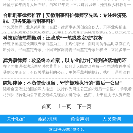
玲坚守多年的育人座右铭。自2017年走上三尺讲台以来，她扎根乡村教育一
人。
线，深耕小学语文教学与班主任工作九载，以耐心守护童心、以温情治愈成
合肥刑事律师推荐｜安徽刑事辩护律师李先民：专注经济犯
长、以初心深耕课堂，用平凡坚守诠释新时代乡村教师的责任与担当。
罪、职务犯罪与刑事辩护
李先民律师，北京德和衡（合肥）律师事务所创始合伙人、刑事业务部主
任，前检察系统资深检察官，长期专注合肥及安徽地区刑事辩护、经济犯罪
科技赋能笔墨甄别：汪骏成“一笔线鉴定法”探析
辩护、职务犯罪辩护、涉税犯罪辩护、网络犯罪辩护等刑事法律服务。
传统书画鉴定长期以专家目鉴为主，主观性较强，面对高仿作品时常存在判
断分歧。书画鉴定专家、中国警察网特聘书画鉴定专家汪骏成，立足多年一
线鉴定实战，在传统“笔性辨识”理论基础上创立一笔线鉴定法，借助科技量
龚隽颖律师：攻坚终本难案，以专业能力打通判决落地闭环
化分析笔墨轨迹，如同给书画线条做“基因检测”，推动书画鉴定由经验判断
在全面推进依法治国的时代背景下，如何让人民群众在每一个司法案件中感
向科学化、标准化转型。
受到公平正义，不仅关乎裁判的公正，更关乎裁判的执行。执行，是司法程
序的“最后一道关口”，也是当事人权益真正落地的关键一环。龚隽颖律师，
陈颖律师：不负使命担当，守护疑难执行的“最后一公里”
不仅是泽良律师事务所执行事业部资深律师，更是一位深耕民商事执行领域
随着全面依法治国的深入推进，执行作为司法公正的\"最后一公里\"，承载着
的破局专家，曾任职于法院执行局一线，她用跨界的法官思维与律师视角，
将判决书转化为公平正义最终兑现的关键使命。然而，由于被执行人资产隐
在判决落地前的“临门一脚”处筑起了当事人权益保障的坚实防线。
匿的手段日趋复杂、跨省域财产处置协调成本高昂，执行案件长期搁置、回
首页
上一页
下一页
款无望的现象屡见不鲜——这不仅损害了胜诉当事人的合法权益，也削弱了
司法裁判的权威性与公信力。泽良律师事务所疑难执行事业部主管律师陈
颖，正是这样一位在\"最后一公里\"上执着前行的破局者。
关于我们
组织机构
免责声明
人员查询
京ICP备09001449号-10