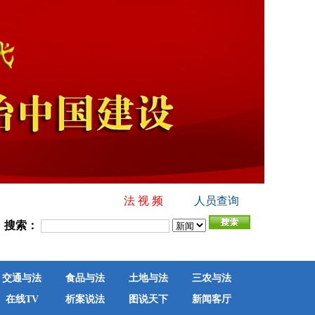
法 视 频
人员查询
搜索：
交通与法
食品与法
土地与法
三农与法
在线TV
析案说法
图说天下
新闻客厅