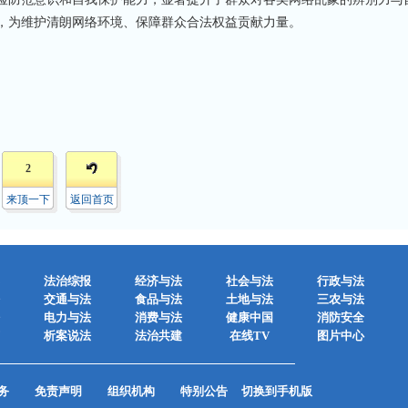
，为维护清朗网络环境、保障群众合法权益贡献力量。
2
来顶一下
返回首页
法治综报
经济与法
社会与法
行政与法
交通与法
食品与法
土地与法
三农与法
电力与法
消费与法
健康中国
消防安全
析案说法
法治共建
在线TV
图片中心
务
免责声明
组织机构
特别公告
切换到手机版