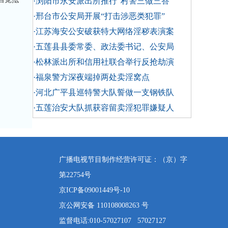
·浏阳市永安派出所推行“村警三做三答
·邢台市公安局开展“打击涉恶类犯罪”
·江苏海安公安破获特大网络淫秽表演案
·五莲县县委常委、政法委书记、公安局
·松林派出所和信用社联合举行反抢劫演
·福泉警方深夜端掉两处卖淫窝点
·河北广平县巡特警大队誓做一支钢铁队
·五莲治安大队抓获容留卖淫犯罪嫌疑人
广播电视节目制作经营许可证：（京）字
第22754号
京ICP备09001449号-10
京公网安备 110108008263 号
监督电话:010-57027107 57027127