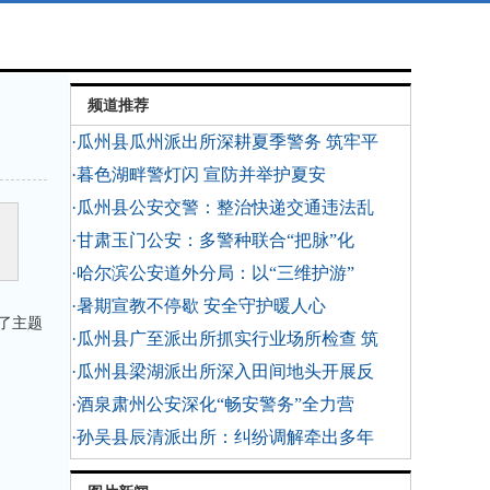
频道推荐
·瓜州县瓜州派出所深耕夏季警务 筑牢平
·暮色湖畔警灯闪 宣防并举护夏安
·瓜州县公安交警：整治快递交通违法乱
·甘肃玉门公安：多警种联合“把脉”化
·哈尔滨公安道外分局：以“三维护游”
·暑期宣教不停歇 安全守护暖人心
了主题
·瓜州县广至派出所抓实行业场所检查 筑
·瓜州县梁湖派出所深入田间地头开展反
·酒泉肃州公安深化“畅安警务”全力营
·孙吴县辰清派出所：纠纷调解牵出多年