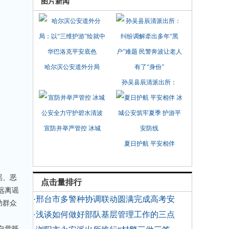
图片新闻
哈尔滨公安道外分局
孙吴县辰清派出所：
宣防并举严管控 冰城
夏日护航 平安相伴
谣、恶
点击量排行
远离谣
·邢台市多警种协调联动圆满完成高考安
助群众
·浅谈如何做好部队基层管理工作的三点
自觉抵