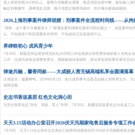
亲人突然失联24小时以上、被警方传唤配合调查、电话消息全面中断，疑似被上
触过刑事案件，遇事慌乱无措，既不清楚正规查询途径，也不懂办案基础规则。
2026上海刑事案件律师胡婧：刑事案件全流程时间线——从
"律师，这个案子大概要多久？"家属在委托律师后最常问的问题之一，就是案件的
么、不知道每个阶段需要多长时间、不知道自己应该做些什么。
界碑映初心 戍风育少年
7月30日，新疆克州边境管理支队吐尔尕特口岸边境派出所民警张匆的家人专程从
工作、沉浸式体悟边境警务责任，厚植家国传承情怀，派出所安排民警开展常态化
常。
律途共融，馨香同叙——大成丽人营无锡高端私享会圆满落幕
太湖波光，盛夏蝉鸣。2026年8月1日，由大成刑事专业委员会丽人刑辩营主办、
温情启幕。
史志书香送基层 红色文化润心田
为充分发挥史志“存史、资政、育人”作用，7月30日，新疆温宿县委史志办在县工
天天3.15活动办公室召开2026伏天汛期家电售后服务专项工
7月29日，天天3.15办公室在北京美的工程师培训基地召开2026伏天汛期家电售后