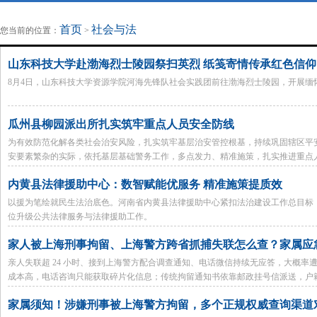
地方法治联播
律师律所
首页
社会与法
您当前的位置：
>
山东科技大学赴渤海烈士陵园祭扫英烈 纸笺寄情传承红色信仰
8月4日，山东科技大学资源学院河海先锋队社会实践团前往渤海烈士陵园，开展缅
瓜州县柳园派出所扎实筑牢重点人员安全防线
为有效防范化解各类社会治安风险，扎实筑牢基层治安管控根基，持续巩固辖区平
安要素繁杂的实际，依托基层基础警务工作，多点发力、精准施策，扎实推进重点
内黄县法律援助中心：数智赋能优服务 精准施策提质效
以援为笔绘就民生法治底色。河南省内黄县法律援助中心紧扣法治建设工作总目标
位升级公共法律服务与法律援助工作。
家人被上海刑事拘留、上海警方跨省抓捕失联怎么查？家属应
亲人失联超 24 小时、接到上海警方配合调查通知、电话微信持续无应答，大概
成本高，电话咨询只能获取碎片化信息；传统拘留通知书依靠邮政挂号信派送，户
错失刑事案件37 天黄金取保辩护周期。
家属须知！涉嫌刑事被上海警方拘留，多个正规权威查询渠道