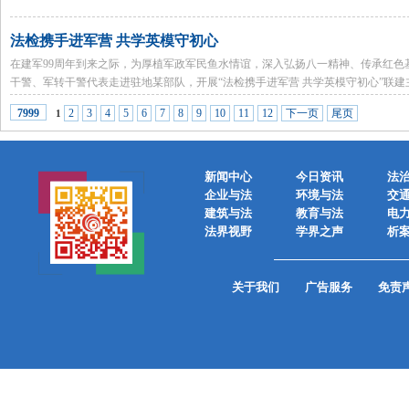
法检携手进军营 共学英模守初心
在建军99周年到来之际，为厚植军政军民鱼水情谊，深入弘扬八一精神、传承红
干警、军转干警代表走进驻地某部队，开展“法检携手进军营 共学英模守初心”联
2
3
4
5
6
7
8
9
10
11
12
下一页
尾页
7999
1
新闻中心
今日资讯
法
企业与法
环境与法
交
建筑与法
教育与法
电
法界视野
学界之声
析
关于我们
广告服务
免责