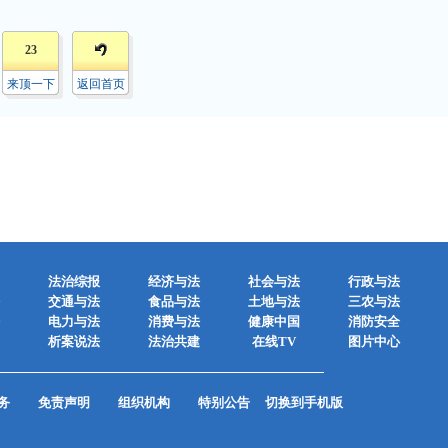
23
来顶一下
返回首页
法治综报
经济与法
社会与法
行政与法
交通与法
食品与法
土地与法
三农与法
电力与法
消费与法
健康中国
消防安全
析案说法
法治共建
在线TV
图片中心
务
免责声明
组织机构
特别公告
切换到手机版