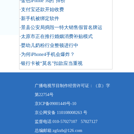
·金色iPhone 5s的"掉价"
·支付宝还款开始收费
·新手机被绑定软件
·景县公安局捣毁一特大销售假冒名牌运
·太原市正在推行婚姻消费补贴模式
·婴幼儿奶粉行业整顿进行中
·为何iPhone4手机会爆炸？
·银行卡被“莫名”扣款应当重视
广播电视节目制作经营许可证：（京）字
第22754号
京ICP备09001449号-10
京公网安备 110108008263 号
监督电话:010-57027107 57027127
总编邮箱:zgfzzb@126.com