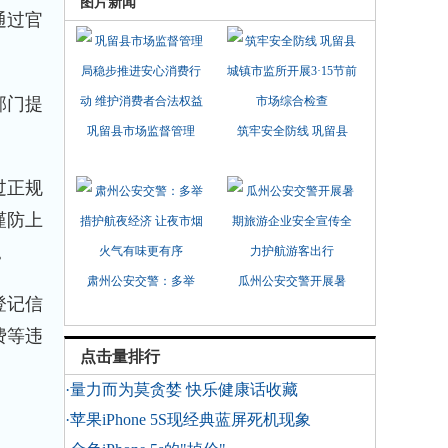
图片新闻
通过官
部门提
巩留县市场监督管理
筑牢安全防线 巩留县
过正规
谨防上
。
肃州公安交警：多举
瓜州公安交警开展暑
登记信
费等违
点击量排行
·量力而为莫贪婪 快乐健康话收藏
·苹果iPhone 5S现经典蓝屏死机现象