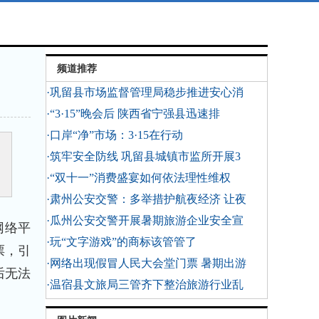
频道推荐
·巩留县市场监督管理局稳步推进安心消
·“3·15”晚会后 陕西省宁强县迅速排
·口岸“净”市场：3·15在行动
·筑牢安全防线 巩留县城镇市监所开展3
·“双十一”消费盛宴如何依法理性维权
·肃州公安交警：多举措护航夜经济 让夜
·瓜州公安交警开展暑期旅游企业安全宣
网络平
·玩“文字游戏”的商标该管管了
票，引
·网络出现假冒人民大会堂门票 暑期出游
后无法
·温宿县文旅局三管齐下整治旅游行业乱