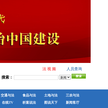
法 视 频
人员查询
搜索：
交通与法
食品与法
土地与法
三农与法
在线TV
析案说法
图说天下
新闻客厅