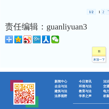
1
/
2
1
2
责任编辑：guanliyuan3
11
来顶一下
新闻中心
今日资讯
法
企业与法
环境与法
交
建筑与法
教育与法
电
法界视野
学界之声
析