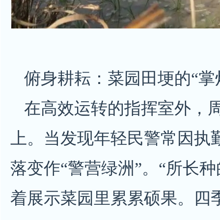
俯身耕耘：菜园田埂的“掌
在高效运转的指挥室外，
上。当发现年轻民警常因执
落变作“警营绿洲”。“所长
着展示菜园里累累硕果。四