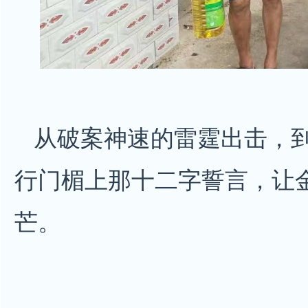
从破案神速的雷霆出击，
行门楣上那十二字誓言，让
芒。