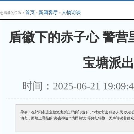
地方法治联播
律师律所
首页
新闻客厅
人物访谈
您当前的位置：
>
>
盾徽下的赤子心 警营
宝塘派出
时间：2025-06-21 19
导读：在祁阳市进宝塘派出所庄严的门楣下，“对党忠诚 服务人民 执
动态，而墙上悬挂的“办案神速”“为民解忧”等鲜红锦旗，无声诉说着群