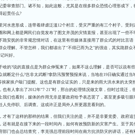
纪委审查部门。诸不知，如此这般，尤其是在很多群众恐慌心理形成下，
得起责任么?
河水患形成，连带着肆虐泛滥12个村庄，受灾严重的有三个村子。受到
圈和网上都是网民们自觉发布了图文并茂的灾情直报，甚至出现了一些不
下跪安抚的非常规悲情对话，在这里有些媒体直接用了群众式的对比言语
群众理解。不管怎样，我们都读出了“不得已而为之”的强迫，其实跪群众
书记叫好。
啥的?说的直接点是为群众伸冤来了，如果不这么理解，是否可以说有些
就断定什么?岂非太武断?拿防汛预警预报来说，当地在19日确实通过当
村等挨家挨户敲门提醒。这也是有群众证实的，只是来的雨大洪水来的太突
有人拿出了2012年“7·21”时，邢台的处理情况做文章，但时过境迁，
上我们也看到，媒体的作用无非是要政府给予表态罢了，甚至更多吸引眼
任人先停职、后调查。这或许正是局外人所更愿意看到的。
才有了这样的那样的结果，但我们关注的是，并不是非要党委、政府追
，还有就是在接下来的一段时间内，如何有效预防新的灾害产生。至于其
府部门也会总结查究，李克强总理前段时间在南方抗洪防灾的讲话，还有