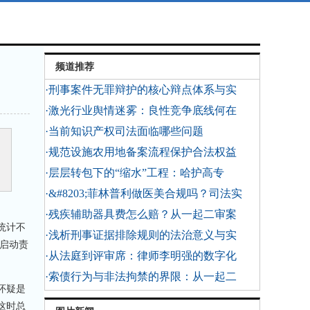
频道推荐
·刑事案件无罪辩护的核心辩点体系与实
·激光行业舆情迷雾：良性竞争底线何在
·当前知识产权司法面临哪些问题
·规范设施农用地备案流程保护合法权益
·层层转包下的“缩水”工程：哈护高专
·&#8203;菲林普利做医美合规吗？司法实
·残疾辅助器具费怎么赔？从一起二审案
统计不
·浅析刑事证据排除规则的法治意义与实
启动责
·从法庭到评审席：律师李明强的数字化
·索债行为与非法拘禁的界限：从一起二
怀疑是
这时总