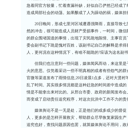
急着同官方较量，忙着查漏补缺，好似自己俨然已经成了
造成局部社会的动荡。如果酿成了人为躁动的祸，媒体担
20日晚间，形成七里河区域遭遇强降雨，直接导致七里
然的冲击，很可能造成人员财产受损事件，一时间，微信
的群众围堵国道的事情，出现了灾民跪地陈情、主事官员
委会副书记下跪是愧对百姓，该副书记自己的解释是求得
人，更何况在这种情况下，有啥不能跪的?应该为这名副
但我们也注意到一些问题，媒体闻风而动，来这里是干
火的意思。仅凭着采访一些不明真相的或者有些怨气的群众
官微等渠道发布了雨情信息;20日凌晨1点多，还对大贤
乱了时间。其实很多情况都是这种赶急的时间差中造成的，也
情是不能拿出来对比的。从邢台市委、政府的新闻发布会
而变成了启动责任追究程序，对这次抗洪中工作不力的责
媒体舆论不是一无是处，正是他们的或多或少的督促，
人，更多的是怎样开展救灾，帮助群众尽早恢复家园生产
追究也好，查找问题原因也罢，就算媒体舆论不用问，政