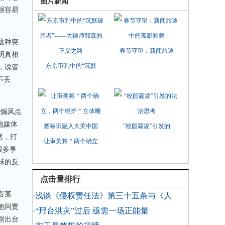
图片新闻
很容易
这种突
春节守望：新闻旅途
明真相
东京审判中的“沉默
，说管
不丢
煽风点
地媒体
“校园霸凌”引发的
然，打
让审美将＂两个确立
很多事
球的反
点击量排行
责某
·浅谈《侵权责任法》第三十五条与《人
他问责
·“邢台洪灾”过后 亟需一场正能量
刚出台