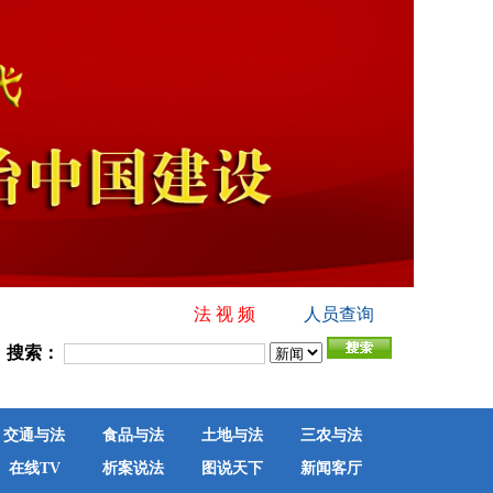
法 视 频
人员查询
搜索：
交通与法
食品与法
土地与法
三农与法
在线TV
析案说法
图说天下
新闻客厅