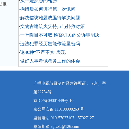
·实干是梦想的翅膀
助推
·拘留后如何进行第一次讯问
·解决信访难题成亟待解决问题
·文物古建筑火灾特点与扑救对策
·一叶障目不可取 检察机关的公诉职能决
·违法犯罪经历岂能作流量密码
·论40种“不严不实”表现
·做好人事考试考务工作的体会
广播电视节目制作经营许可证：（京）字
第22754号
京ICP备09001449号-10
京公网安备 110108008263 号
监督电话:010-57027107 57027127
总编邮箱:zgfzzb@126.com