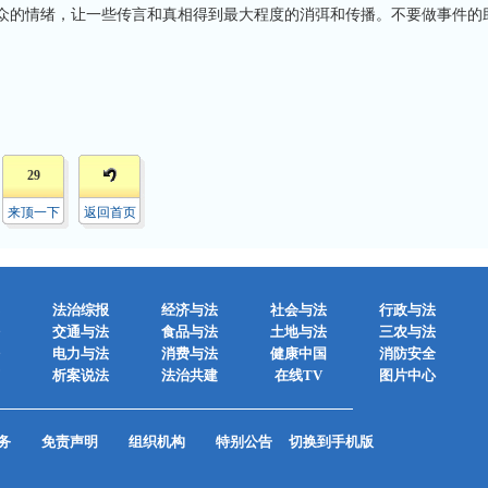
众的情绪，让一些传言和真相得到最大程度的消弭和传播。不要做事件的
29
来顶一下
返回首页
法治综报
经济与法
社会与法
行政与法
交通与法
食品与法
土地与法
三农与法
电力与法
消费与法
健康中国
消防安全
析案说法
法治共建
在线TV
图片中心
务
免责声明
组织机构
特别公告
切换到手机版