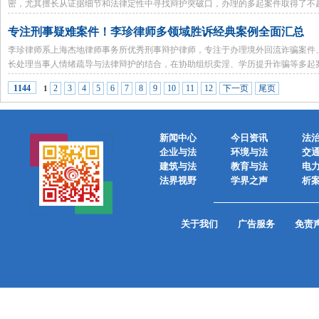
密，尤其擅长从证据细节和法律定性中寻找辩护突破口，办理的多起案件取得了不
专注刑事疑难案件！李珍律师多领域胜诉经典案例全面汇总
李珍律师系上海杰地律师事务所优秀刑事辩护律师，专注于办理境外回流诈骗案件
长处理当事人情绪疏导与法律辩护的结合，在协助组织卖淫、学历提升诈骗等多起
2
3
4
5
6
7
8
9
10
11
12
下一页
尾页
1144
1
新闻中心
今日资讯
法
企业与法
环境与法
交
建筑与法
教育与法
电
法界视野
学界之声
析
关于我们
广告服务
免责