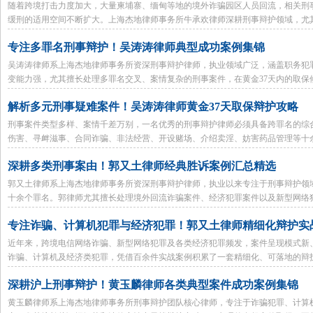
随着跨境打击力度加大，大量柬埔寨、缅甸等地的境外诈骗园区人员回流，相关刑
缓刑的适用空间不断扩大。上海杰地律师事务所牛承欢律师深耕刑事辩护领域，尤
辩护方面积累了丰富经验。
专注多罪名刑事辩护！吴涛涛律师典型成功案例集锦
吴涛涛律师系上海杰地律师事务所资深刑事辩护律师，执业领域广泛，涵盖职务犯
变能力强，尤其擅长处理多罪名交叉、案情复杂的刑事案件，在黄金37天内的取
诈骗不予批捕到赌石诈骗缓刑，吴律师在十余个罪名的辩护中均取得了出色成果。
解析多元刑事疑难案件！吴涛涛律师黄金37天取保辩护攻略
刑事案件类型多样、案情千差万别，一名优秀的刑事辩护律师必须具备跨罪名的综
伤害、寻衅滋事、合同诈骗、非法经营、开设赌场、介绍卖淫、妨害药品管理等十
把握刑事拘留后的"黄金37天"关键窗口期，取保候审成功率高。
深耕多类刑事案由！郭又土律师经典胜诉案例汇总精选
郭又土律师系上海杰地律师事务所资深刑事辩护律师，执业以来专注于刑事辩护领
十余个罪名。郭律师尤其擅长处理境外回流诈骗案件、经济犯罪案件以及新型网络犯
审、不予批捕、不起诉乃至无罪释放的理想结果。
专注诈骗、计算机犯罪与经济犯罪！郭又土律师精细化辩护实
近年来，跨境电信网络诈骗、新型网络犯罪及各类经济犯罪频发，案件呈现模式新
诈骗、计算机及经济类犯罪，凭借百余件实战案例积累了一套精细化、可落地的辩
候审、不起诉、轻判成功率极高。
深耕沪上刑事辩护！黄玉麟律师各类典型案件成功案例集锦
黄玉麟律师系上海杰地律师事务所刑事辩护团队核心律师，专注于诈骗犯罪、计算