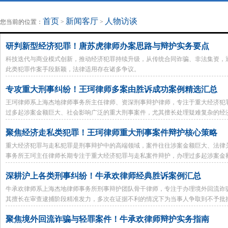
地方法治联播
律师律所
首页
新闻客厅
人物访谈
您当前的位置：
>
>
研判新型经济犯罪！唐苏虎律师办案思路与辩护实务要点
科技迭代与商业模式创新，推动经济犯罪持续升级，从传统合同诈骗、非法集资，
此类犯罪作案手段新颖，法律适用存在诸多争议。
专攻重大刑事纠纷！王珂律师多案由胜诉成功案例精选汇总
王珂律师系上海杰地律师事务所主任律师、资深刑事辩护律师，专注于重大经济犯
过多起涉案金额巨大、社会影响广泛的重大刑事案件，尤其擅长处理疑难复杂的经济
赌场300万流水取保到多起缓刑判决，王珂律师在大案要案的辩护中展现出深厚的
聚焦经济走私类犯罪！王珂律师重大刑事案件辩护核心策略
重大经济犯罪与走私犯罪是刑事辩护中的高端领域，案件往往涉案金额巨大、法律
事务所王珂主任律师长期专注于重大经济犯罪与走私案件辩护，办理过多起涉案金额数
案件中均取得了出色的辩护成果。
深耕沪上各类刑事纠纷！牛承欢律师经典胜诉案例汇总
牛承欢律师系上海杰地律师事务所刑事辩护团队骨干律师，专注于办理境外回流诈
其擅长在审查逮捕阶段精准发力，多次在证据不利的情况下为当事人争取到不予批
聚焦境外回流诈骗与轻罪案件！牛承欢律师辩护实务指南