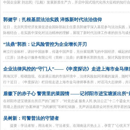
中国企业家·刘志民|《弘毅》发展新质生产力，开启中国式现代化伟大征程的知行
郭健宇：扎根基层法治实践 淬炼新时代法治信仰
近日，北京民营经济发展促进会国际部副主任委员郭健宇深入基层参与法治实践，
际相结合，在实践中深化对法治精神的理解，展现了新时代法律工作者的担当与成
“法鼎”郭胜：让风险管控为企业增长开刃
树立行业标杆，讲好中国故事，传递中国声音，充分展现腾飞的中国经济、崛起的民
（江苏）法务会计服务有限公司（简称：法鼎）的董事长郭胜先生，探讨风险管控
企业法律风控的“守门人”——《申度探访》走进上海市金马律
商海沉浮，暗礁隐现。在波谲云诡的市场环境中，法律风险如同潜藏的漩涡，随时
行？近日，《申度探访》栏目组走进上海市金马律师事务所，对话冯大志律师，共
以其深厚的专业积淀，为我们解码企业法律风险防控的"达芬奇密码"——从股权架
盾徽下的赤子心 警营里的菜园情 ——记祁阳市进宝塘派出所“
盾，智慧为矛，为企业构筑起坚不可摧的防护壁垒。
在祁阳市进宝塘派出所庄严的门楣下，“对党忠诚 服务人民 执法公正”十二个鎏
而墙上悬挂的“办案神速”“为民解忧”等鲜红锦旗，无声诉说着群众对所长周学君的
吴树新：司警普法的守望者
提要：学法者智，用法者兴，守法者安。在湖南这片热土上，孕育了“心忧天下