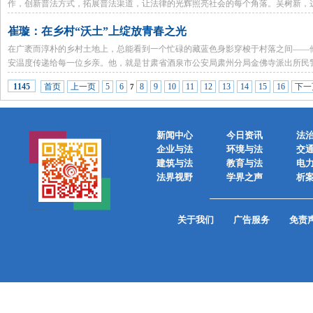
作，创新普法方式，拓展普法渠道，让法律的光辉照亮社会的每个角落。吴树新，
的基因铸就成法治中国的火种，在新时代以实际行动诠释着“大道至简，实干为要”
崔璇：在乡村“沃土”上绽放青春之光
在广袤而淳朴的乡村土地上，总能看到一个忙碌的藏蓝色身影穿梭于村落之间——
安温度传递给每一位乡亲。他，就是甘肃省酒泉市公安局肃州分局金佛寺派出所民
首页
上一页
5
6
8
9
10
11
12
13
14
15
16
下一
1145
7
新闻中心
今日资讯
法
企业与法
环境与法
交
建筑与法
教育与法
电
法界视野
学界之声
析
关于我们
广告服务
免责