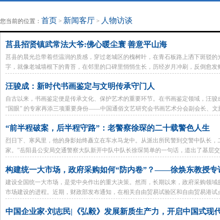
地方法治联播
律师律所
首页
新闻客厅
人物访谈
您当前的位置：
>
>
莒县招贤镇武常法大爷:佛心暖尘寰 善意平山海
莒县的晨光总带着些温润的质感，穿过老城区的槐树叶，在青石板路上洒下斑驳的
字，就像老城墙根下的青苔，在邻里的口碑里悄悄生长，历经岁月冲刷，反倒愈发鲜
烟火里的善意，把“修行”融进了寻常日子的肌理，让每个被他温暖过的人都明白：
汪骏成：新时代书画鉴定与文明传承守门人
平的山海，从来不是地理的阻隔，而是人心的隔阂，而善意，便是跨越这一切的桥
自古以来，书画鉴定便是传承文化、保护艺术的重要环节。在书画鉴定领域，汪骏成
“国眼” 的专家再添三项重要身份——中国通俗文艺研究会书画艺术分会副会长、
究会书画艺术事业部副主任，彰显了他在行业内的深厚积淀与广泛认可。
“前半程破案，后半程守路”：老警察徐琛的二十载警色人生
烈日下、寒风里，他的身影始终矗立在车水马龙中。从派出所民警到交警中队长，
家。”岳阳县公安局交通警察大队新开中队中队长徐琛简单的一句话，道出了基层
在徐琛的带领下，该中队始终将交通秩序管理得井井有条。
构建统一大市场，政府采购如何“防内卷”？——徐焕东教授专
建设全国统一大市场，是党中央作出的重大决策。然而，长期以来，政府采购领域的
市场建设的进程。近期，财政部发布通知，在相关自由贸易试验区和自由贸易港试
联系，《政采观察》专栏调研员何义来专访了中央财经大学政府管理学院徐焕东教
中国企业家·刘志民|《弘毅》发展新质生产力，开启中国式现