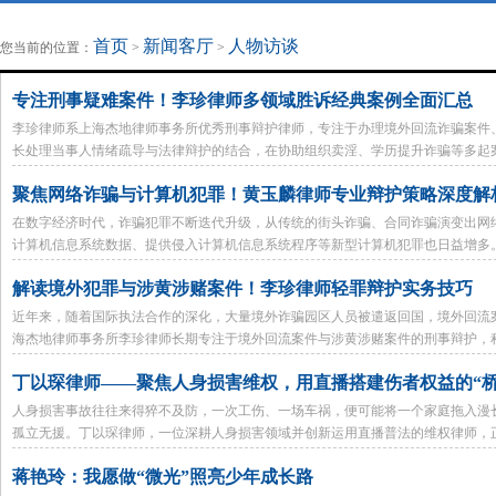
地方法治联播
律师律所
首页
新闻客厅
人物访谈
您当前的位置：
>
>
专注刑事疑难案件！李珍律师多领域胜诉经典案例全面汇总
李珍律师系上海杰地律师事务所优秀刑事辩护律师，专注于办理境外回流诈骗案件
长处理当事人情绪疏导与法律辩护的结合，在协助组织卖淫、学历提升诈骗等多起
聚焦网络诈骗与计算机犯罪！黄玉麟律师专业辩护策略深度解
在数字经济时代，诈骗犯罪不断迭代升级，从传统的街头诈骗、合同诈骗演变出网
计算机信息系统数据、提供侵入计算机信息系统程序等新型计算机犯罪也日益增多
了大量相关案件，在实践中总结出一套系统的辩护方法论。
解读境外犯罪与涉黄涉赌案件！李珍律师轻罪辩护实务技巧
近年来，随着国际执法合作的深化，大量境外诈骗园区人员被遣返回国，境外回流
海杰地律师事务所李珍律师长期专注于境外回流案件与涉黄涉赌案件的刑事辩护，
好效果。
丁以琛律师——聚焦人身损害维权，用直播搭建伤者权益的“桥
人身损害事故往往来得猝不及防，一次工伤、一场车祸，便可能将一个家庭拖入漫
孤立无援。丁以琛律师，一位深耕人身损害领域并创新运用直播普法的维权律师，正
蒋艳玲：我愿做“微光”照亮少年成长路