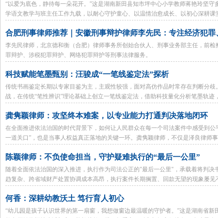
“以爱为底色，静待每一朵花开。”这是湖南新田县知市坪中心小学教师蒋艳玲坚守多
学语文教学与班主任工作九载，以耐心守护童心、以温情治愈成长、以初心深耕课
合肥刑事律师推荐｜安徽刑事辩护律师李先民：专注经济犯罪
李先民律师，北京德和衡（合肥）律师事务所创始合伙人、刑事业务部主任，前检
罪辩护、涉税犯罪辩护、网络犯罪辩护等刑事法律服务。
科技赋能笔墨甄别：汪骏成“一笔线鉴定法”探析
传统书画鉴定长期以专家目鉴为主，主观性较强，面对高仿作品时常存在判断分歧
战，在传统“笔性辨识”理论基础上创立一笔线鉴定法，借助科技量化分析笔墨轨迹
型。
龚隽颖律师：攻坚终本难案，以专业能力打通判决落地闭环
在全面推进依法治国的时代背景下，如何让人民群众在每一个司法案件中感受到公
一道关口”，也是当事人权益真正落地的关键一环。龚隽颖律师，不仅是泽良律师
于法院执行局一线，她用跨界的法官思维与律师视角，在判决落地前的“临门一脚”
陈颖律师：不负使命担当，守护疑难执行的“最后一公里”
随着全面依法治国的深入推进，执行作为司法公正的"最后一公里"，承载着将判决
趋复杂、跨省域财产处置协调成本高昂，执行案件长期搁置、回款无望的现象屡见
信力。泽良律师事务所疑难执行事业部主管律师陈颖，正是这样一位在"最后一公里
何香：深耕幼教沃土 笃行育人初心
“幼儿园是孩子认识世界的第一扇窗，我想做窗边最温暖的守护者。”这是湖南省新