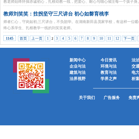
教老师始终怀揣赤诚初心，扎根幼教一线，把爱心、耐心与细心倾注每一个孩子身
言一行诠释着新时代教师的高尚师德。
教师刘笑笑：拄拐坚守三尺讲台 初心如磐育桃李
师者仁心，守岗如初;三尺讲台，不负韶华。在湖南新田县茂家学校，有这样一位
终心系学生、扎根教学一线的刘笑笑老师。
首页
上一页
1
3
4
5
6
7
8
9
10
11
12
下一页
1145
2
新闻中心
今日资讯
法
企业与法
环境与法
交
建筑与法
教育与法
电
法界视野
学界之声
析
关于我们
广告服务
免责